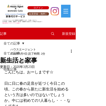
ログイン
会員登録（無料）
ハウスエージェントがご提供する家事サービス
CaSy
（カジー）
江戸川区・江東区・浦安市・市川市・船橋市で当日ネット予約ができます！
福利厚生リロクラブと提携！
新規登録
記事
全ての記事
ハウスエージェント
全ての記事
2020年3月9日
読了時間: 2分
新生活と家事
お掃除・お料理代行
更新日：
2020年3月23日
特集記事
こんにちは。おーしまです☆
日に日に春の足音が近づく今日この
頃。この春から新たに新生活を始める
という方は多いのではないでしょう
か。中には初めての1人暮らし・・・な