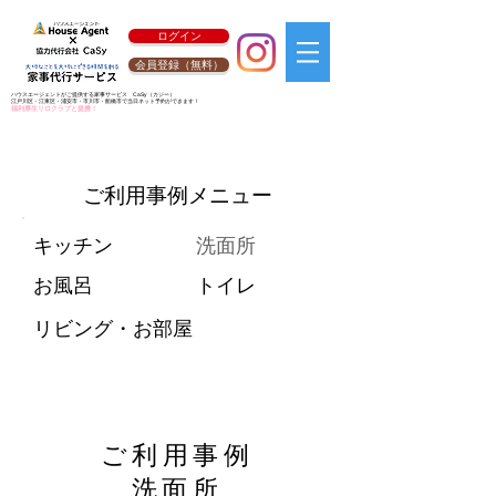
ログイン
会員登録（無料）
ハウスエージェントがご提供する家事サービス
CaSy
（カジー）
江戸川区・江東区・浦安市・市川市・船橋市で当日ネット予約ができます！
福利厚生リロクラブと提携！
ご利用事例メニュー
キッチン
洗面所
お風呂
トイレ
リビング・お部屋
ご利用事例
洗面所