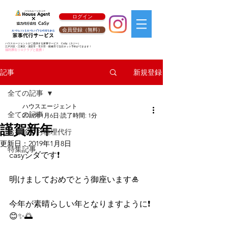
ログイン
会員登録（無料）
ハウスエージェントがご提供する家事サービス
CaSy
（カジー）
江戸川区・江東区・浦安市・市川市・船橋市で当日ネット予約ができます！
福利厚生リロクラブと提携！
新規登録
記事
全ての記事
ハウスエージェント
全ての記事
2019年1月6日
読了時間: 1分
謹賀新年
お掃除・お料理代行
更新日：
2019年1月8日
特集記事
casyシダです❗
明けましておめでとう御座います🎍
今年が素晴らしい年となりますように❗
😊✨🌅