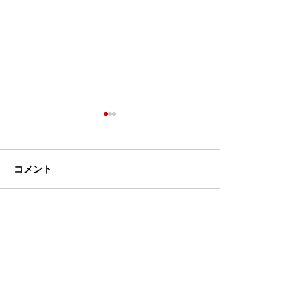
コメント
コメントを追加…
お試しプランご利用のお
台風シーズン前
客様の声をご紹介★
ンダ掃除がおす