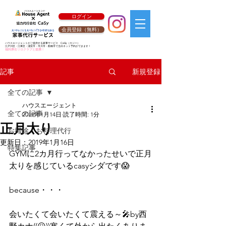
ログイン
会員登録（無料）
ハウスエージェントがご提供する家事サービス
CaSy
（カジー）
江戸川区・江東区・浦安市・市川市・船橋市で当日ネット予約ができます！
福利厚生リロクラブと提携！
新規登録
記事
全ての記事
ハウスエージェント
全ての記事
2019年1月14日
読了時間: 1分
正月太り
お掃除・お料理代行
更新日：
2019年1月16日
特集記事
GYMに2カ月行ってなかったせいで正月
太りを感じているcasyシダです😱
because・・・
会いたくて会いたくて震える～🎤by西