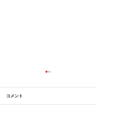
コメント
コメントを追加…
お試しプランご利用のお
台風シーズン前
客様の声をご紹介★
ンダ掃除がおす