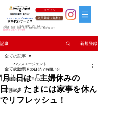
ログイン
会員登録（無料）
ハウスエージェントがご提供する家事サービス
CaSy
（カジー）
江戸川区・江東区・浦安市・市川市・船橋市で当日ネット予約ができます！
福利厚生リロクラブと提携！
新規登録
記事
全ての記事
ハウスエージェント
全ての記事
2022年8月30日
読了時間: 4分
9月25日は「主婦休みの
お掃除・お料理代行
日」。たまには家事を休ん
特集記事
でリフレッシュ！