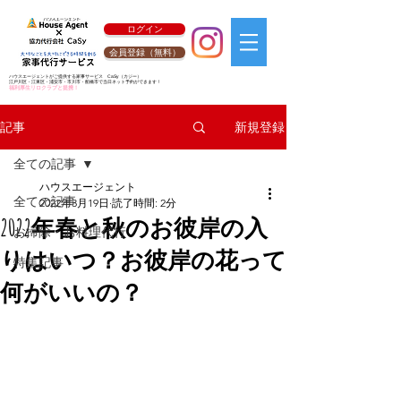
ログイン
会員登録（無料）
ハウスエージェントがご提供する家事サービス
CaSy
（カジー）
江戸川区・江東区・浦安市・市川市・船橋市で当日ネット予約ができます！
福利厚生リロクラブと提携！
新規登録
記事
全ての記事
ハウスエージェント
全ての記事
2022年3月19日
読了時間: 2分
2022年春と秋のお彼岸の入
お掃除・お料理代行
りはいつ？お彼岸の花って
特集記事
何がいいの？