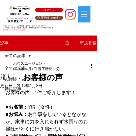
ログイン
会員登録（無料）
ハウスエージェントがご提供する家事サービス
CaSy
（カジー）
江戸川区・江東区・浦安市・市川市・船橋市で当日ネット予約ができます！
福利厚生リロクラブと提携！
新規登録
記事
全ての記事
ハウスエージェント
全ての記事
2018年10月1日
読了時間: 2分
2018.2 お客様の声
お掃除・お料理代行
更新日：
2019年1月8日
特集記事
お客様の声、1件ご紹介します！
■お名前：
Y様（女性）
■お悩み：
お仕事をしているとなかな
か、家事に力を入れられず水回りのお
掃除がとくに行き届かない。