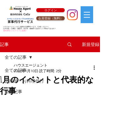
ログイン
会員登録（無料）
ハウスエージェントがご提供する家事サービス
CaSy
（カジー）
江戸川区・江東区・浦安市・市川市・船橋市で当日ネット予約ができます！
福利厚生リロクラブと提携！
新規登録
記事
全ての記事
ハウスエージェント
全ての記事
2022年1月10日
読了時間: 2分
1月のイベントと代表的な
お掃除・お料理代行
行事
特集記事