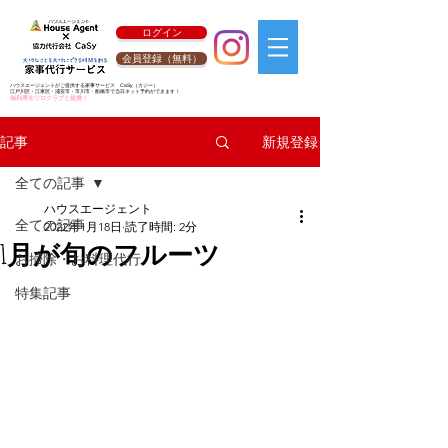
ログイン
会員登録（無料）
ハウスエージェントがご提供する家事サービス
CaSy
（カジー）
江戸川区・江東区・浦安市・市川市・船橋市で当日ネット予約ができます！
福利厚生リロクラブと提携！
新規登録
記事
全ての記事
ハウスエージェント
全ての記事
2022年1月18日
読了時間: 2分
1月が旬のフルーツ
お掃除・お料理代行
特集記事