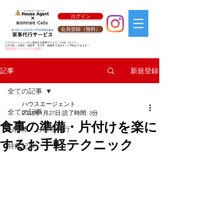
ログイン
会員登録（無料）
ハウスエージェントがご提供する家事サービス
CaSy
（カジー）
江戸川区・江東区・浦安市・市川市・船橋市で当日ネット予約ができます！
福利厚生リロクラブと提携！
新規登録
記事
全ての記事
ハウスエージェント
全ての記事
2023年1月27日
読了時間: 3分
食事の準備・片付けを楽に
お掃除・お料理代行
するお手軽テクニック
特集記事