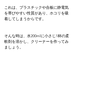
これは、プラスチックや合板に静電気
を帯びやすい性質があり、ホコリを吸
着してしまうからです。
そんな時は、水200mlに小さじ1杯の柔
軟剤を溶かし、クリーナーを作ってみ
ましょう。
スプレー容器に入れ、窓や家具の上に
吹き付けて（家具が変色しないか要確
認）から、乾いた布で拭き取ります。
こうしておくと、静電気によるホコリ
の吸着が防げるため、ホコリを掃除す
る回数も減らせます。