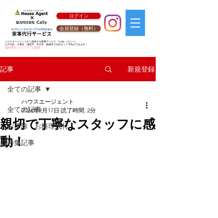
ログイン
会員登録（無料）
ハウスエージェントがご提供する家事サービス
CaSy
（カジー）
江戸川区・江東区・浦安市・市川市・船橋市で当日ネット予約ができます！
福利厚生リロクラブと提携！
新規登録
記事
全ての記事
ハウスエージェント
全ての記事
2024年2月17日
読了時間: 2分
親切で丁寧なスタッフに感
お掃除・お料理代行
動！
特集記事