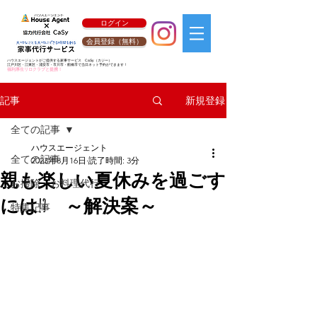
ログイン
会員登録（無料）
ハウスエージェントがご提供する家事サービス
CaSy
（カジー）
江戸川区・江東区・浦安市・市川市・船橋市で当日ネット予約ができます！
福利厚生リロクラブと提携！
新規登録
記事
全ての記事
ハウスエージェント
全ての記事
2023年8月16日
読了時間: 3分
親も楽しい夏休みを過ごす
お掃除・お料理代行
には!? ～解決案～
特集記事