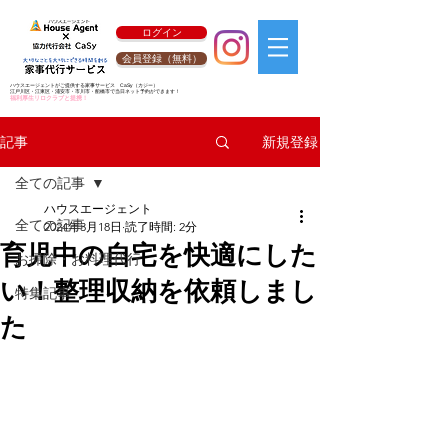
ログイン
会員登録（無料）
ハウスエージェントがご提供する家事サービス
CaSy
（カジー）
江戸川区・江東区・浦安市・市川市・船橋市で当日ネット予約ができます！
福利厚生リロクラブと提携！
新規登録
記事
全ての記事
ハウスエージェント
全ての記事
2024年3月18日
読了時間: 2分
育児中の自宅を快適にした
お掃除・お料理代行
い！整理収納を依頼しまし
特集記事
た