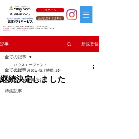
ログイン
会員登録（無料）
ハウスエージェントがご提供する家事サービス
CaSy
（カジー）
江戸川区・江東区・浦安市・市川市・船橋市で当日ネット予約ができます！
福利厚生リロクラブと提携！
新規登録
記事
全ての記事
ハウスエージェント
全ての記事
2025年1月30日
読了時間: 2分
継続決定しました
お掃除・お料理代行
特集記事