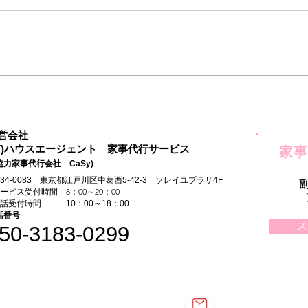
家事
自由な時間ができてはじめた
こと
営会社
有)ハウスエージェント 家事代行サービス
家事
協力家事代行会社 CaSy)
134-0083 東京都江戸川区中葛西5-42-3 ソレイユプラザ4F
サービス受付時間 8：00～20：00
電話受付時間 10：00～18：00
話番号
ス
50-3183-0299