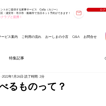
ェントがご提供する家事サービス
（カジー）
ログ
CaSy
東区・浦安市・市川市・船橋市で当日ネット予約ができます！
ロクラブと提携！
サービス案内
ご利用の流れ
おーしまの小言
Q&A
お問合せ
特集記事
ト
2022年1月26日
読了時間: 2分
べるものって？