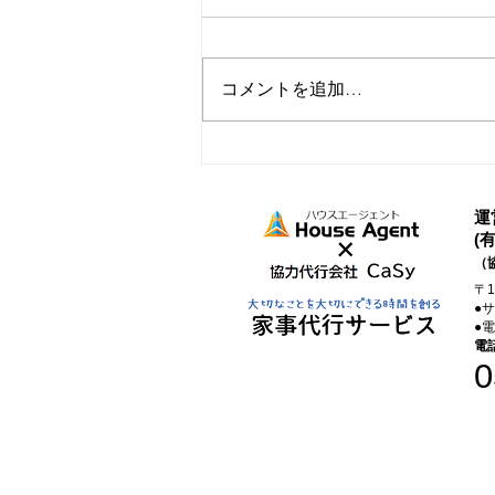
コメントを追加…
家事代行を取り入れたらでき
たこと
運
(
（
〒
●
●
電
0