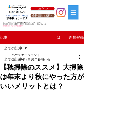
ログイン
会員登録（無料）
ハウスエージェントがご提供する家事サービス
CaSy
（カジー）
江戸川区・江東区・浦安市・市川市・船橋市で当日ネット予約ができます！
福利厚生リロクラブと提携！
新規登録
記事
全ての記事
ハウスエージェント
全ての記事
2021年9月5日
読了時間: 4分
【秋掃除のススメ】大掃除
お掃除・お料理代行
は年末より秋にやった方が
特集記事
いいメリットとは？