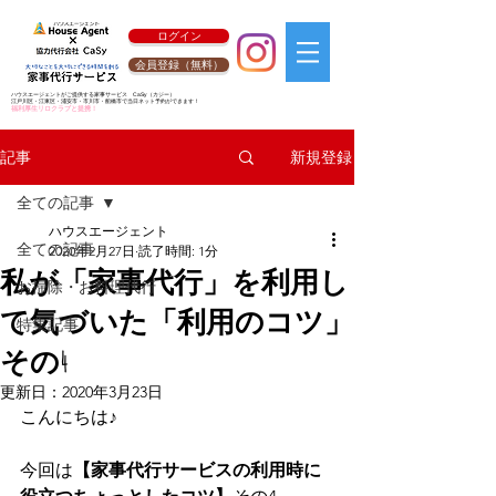
ログイン
会員登録（無料）
ハウスエージェントがご提供する家事サービス
CaSy
（カジー）
江戸川区・江東区・浦安市・市川市・船橋市で当日ネット予約ができます！
福利厚生リロクラブと提携！
新規登録
記事
全ての記事
ハウスエージェント
全ての記事
2020年2月27日
読了時間: 1分
私が「家事代行」を利用し
お掃除・お料理代行
て気づいた「利用のコツ」
特集記事
その4
更新日：
2020年3月23日
こんにちは♪
今回は
【家事代行サービスの利用時に