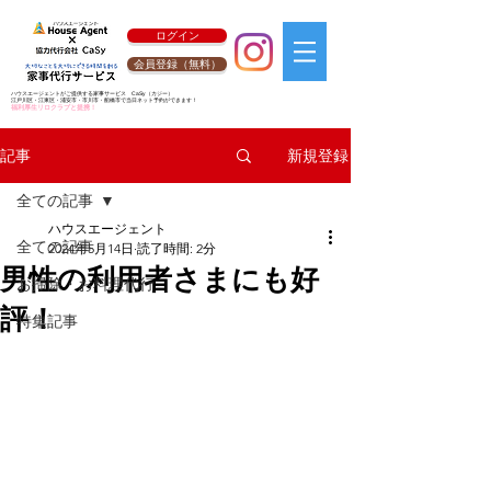
ログイン
会員登録（無料）
ハウスエージェントがご提供する家事サービス
CaSy
（カジー）
江戸川区・江東区・浦安市・市川市・船橋市で当日ネット予約ができます！
福利厚生リロクラブと提携！
新規登録
記事
全ての記事
ハウスエージェント
全ての記事
2024年5月14日
読了時間: 2分
男性の利用者さまにも好
お掃除・お料理代行
評！
特集記事