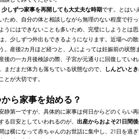
、少しずつ家事を再開しても大丈夫な時期
です。とはい
いため、自分の体と相談しながら無理のない程度で行っ
ようにはできないことも多いため、完璧にしようとは思
は、少しずつ外出もできるようになります。近場への散
う。産後2カ月ほど経つと、人によっては妊娠前の状態
産後の一カ月後検診の際、子宮が元通りに回復していれ
。まだまだ体力も落ちている状態なので、
しんどいとき
ことが大切です。
つから家事を始める？
安静第一ですが、具体的に家事は何日からどのくらい再
する目安としていわれるのが、
出産からおよそ21日間
日間は横になって赤ちゃんのお世話に集中し、21日を過