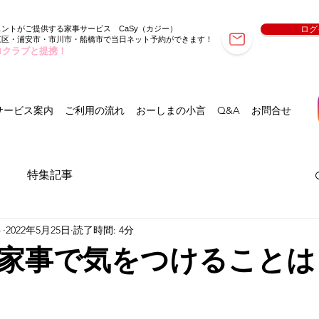
ェントがご提供する家事サービス
（カジー）
ログ
CaSy
東区・浦安市・市川市・船橋市で当日ネット予約ができます！
ロクラブと提携！
サービス案内
ご利用の流れ
おーしまの小言
Q&A
お問合せ
特集記事
ト
2022年5月25日
読了時間: 4分
家事で気をつけることは