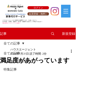
ログイン
会員登録（無料）
ハウスエージェントがご提供する家事サービス
CaSy
（カジー）
江戸川区・江東区・浦安市・市川市・船橋市で当日ネット予約ができます！
福利厚生リロクラブと提携！
新規登録
記事
全ての記事
ハウスエージェント
全ての記事
2024年7月31日
読了時間: 2分
満足度があがっています
お掃除・お料理代行
特集記事