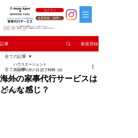
ログイン
会員登録（無料）
ハウスエージェントがご提供する家事サービス
CaSy
（カジー）
江戸川区・江東区・浦安市・市川市・船橋市で当日ネット予約ができます！
福利厚生リロクラブと提携！
新規登録
記事
全ての記事
ハウスエージェント
全ての記事
2022年10月21日
読了時間: 3分
海外の家事代行サービスは
お掃除・お料理代行
どんな感じ？
特集記事