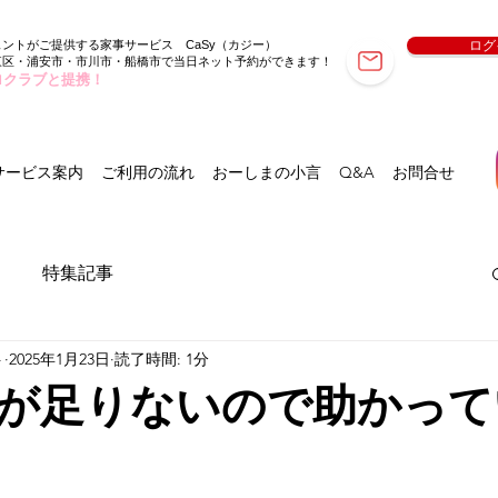
ェントがご提供する家事サービス
（カジー）
ログ
CaSy
東区・浦安市・市川市・船橋市で当日ネット予約ができます！
ロクラブと提携！
サービス案内
ご利用の流れ
おーしまの小言
Q&A
お問合せ
特集記事
ト
2025年1月23日
読了時間: 1分
が足りないので助かって