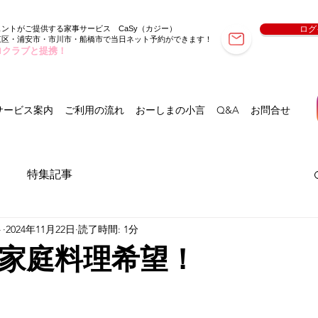
ェントがご提供する家事サービス
（カジー）
ログ
CaSy
東区・浦安市・市川市・船橋市で当日ネット予約ができます！
ロクラブと提携！
サービス案内
ご利用の流れ
おーしまの小言
Q&A
お問合せ
特集記事
ト
2024年11月22日
読了時間: 1分
家庭料理希望！