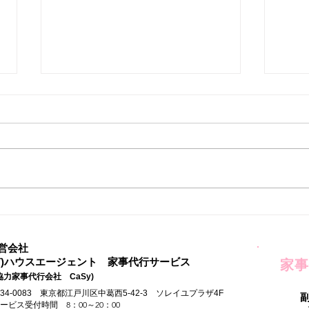
家事
自由な時間ができてはじめた
こと
営会社
有)ハウスエージェント 家事代行サービス
家事
協力家事代行会社 CaSy)
134-0083 東京都江戸川区中葛西5-42-3 ソレイユプラザ4F
サービス受付時間 8：00～20：00