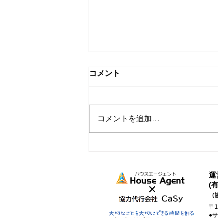
コメント
コメントを追加…
家事代行を取り入れたらでき
たこと
運
(
（
〒
●