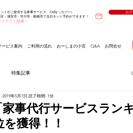
ェントがご提供する家事サービス
（カジー）
ログ
CaSy
東区・浦安市・市川市・船橋市で当日ネット予約ができます！
ロクラブと提携！
サービス案内
ご利用の流れ
おーしまの小言
Q&A
お問合せ
特集記事
ト
2019年5月7日
読了時間: 1分
AL「家事代行サービスラン
で1位を獲得！！