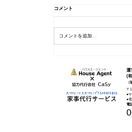
コメント
コメントを追加…
家事代行を取り入れたらでき
たこと
運
(
（
〒
●
●
電
0