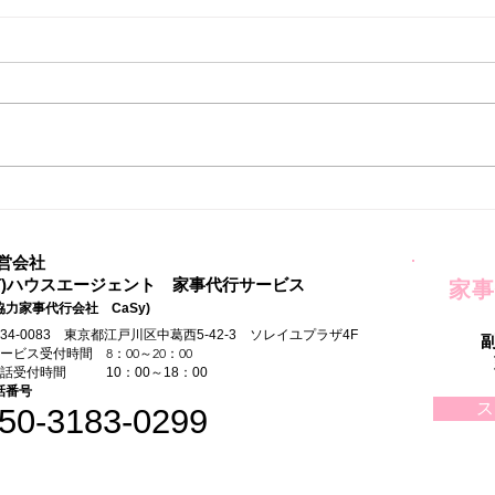
家事
自由な時間ができてはじめた
こと
営会社
有)ハウスエージェント 家事代行サービス
家事
協力家事代行会社 CaSy)
134-0083 東京都江戸川区中葛西5-42-3 ソレイユプラザ4F
サービス受付時間 8：00～20：00
電話受付時間 10：00～18：00
話番号
ス
50-3183-0299