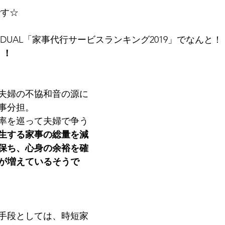
す☆ 
経DUAL「家事代行サービスランキング2019」でなんと！
！！
夫婦の不協和音の源に
事分担。
率を巡って夫婦で争う
生する家事の総量を減
保ち、心身の余裕を確
が増えているそうで
手段としては、時短家