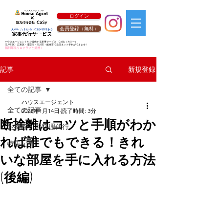
ログイン
会員登録（無料）
ハウスエージェントがご提供する家事サービス
CaSy
（カジー）
江戸川区・江東区・浦安市・市川市・船橋市で当日ネット予約ができます！
福利厚生リロクラブと提携！
新規登録
記事
全ての記事
ハウスエージェント
全ての記事
2023年1月14日
読了時間: 3分
断捨離はコツと手順がわか
お掃除・お料理代行
れば誰でもできる！きれ
特集記事
いな部屋を手に入れる方法
(後編)