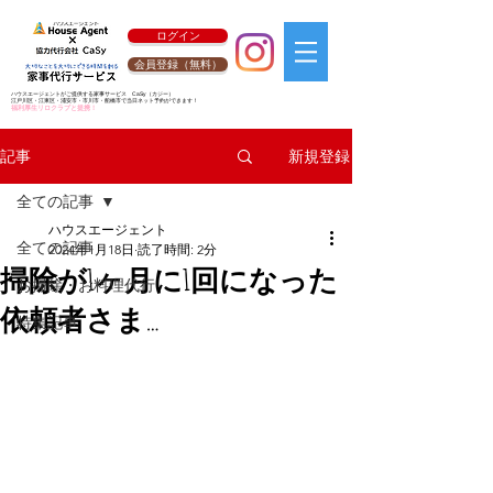
ログイン
会員登録（無料）
ハウスエージェントがご提供する家事サービス
CaSy
（カジー）
江戸川区・江東区・浦安市・市川市・船橋市で当日ネット予約ができます！
福利厚生リロクラブと提携！
新規登録
記事
全ての記事
ハウスエージェント
全ての記事
2024年1月18日
読了時間: 2分
掃除が1ヶ月に1回になった
お掃除・お料理代行
依頼者さま…
特集記事