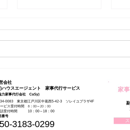
家事
自由な時間ができてはじめた
こと
営会社
有)ハウスエージェント 家事代行サービス
家事
協力家事代行会社 CaSy)
134-0083 東京都江戸川区中葛西5-42-3 ソレイユプラザ4F
サービス受付時間 8：00～20：00
電話受付時間 10：00～18：00
話番号
ス
50-3183-0299