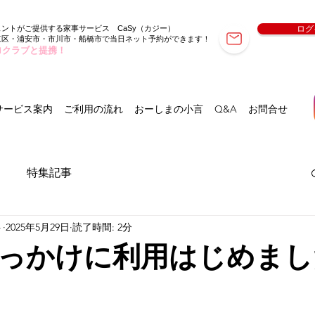
ェントがご提供する家事サービス
（カジー）
ログ
CaSy
東区・浦安市・市川市・船橋市で当日ネット予約ができます！
ロクラブと提携！
サービス案内
ご利用の流れ
おーしまの小言
Q&A
お問合せ
特集記事
ト
2025年5月29日
読了時間: 2分
っかけに利用はじめまし