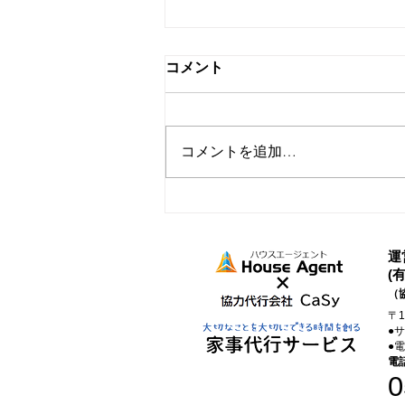
コメント
コメントを追加…
家事代行を取り入れたらでき
たこと
運
(
（
〒
●
●
電
0