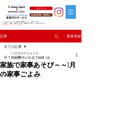
ログイン
会員登録（無料）
ハウスエージェントがご提供する家事サービス
CaSy
（カジー）
江戸川区・江東区・浦安市・市川市・船橋市で当日ネット予約ができます！
福利厚生リロクラブと提携！
新規登録
記事
全ての記事
ハウスエージェント
全ての記事
2022年7月27日
読了時間: 2分
家族で家事あそび～～8月
お掃除・お料理代行
の家事ごよみ
特集記事