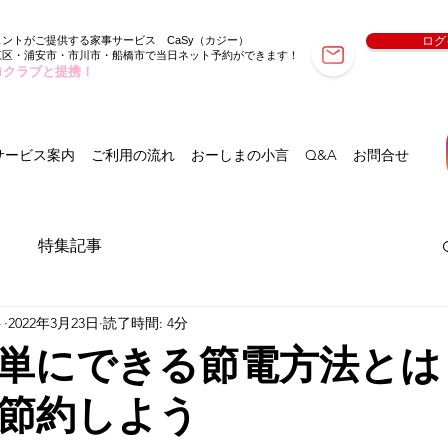
ェントがご提供する家事サービス
（カジー）
ログ
CaSy
東区・浦安市・市川市・船橋市で当日ネット予約ができます！
ロクラブと提携！
サービス案内
ご利用の流れ
おーしまの小言
Q&A
お問合せ
特集記事
ト
2022年3月23日
読了時間: 4分
単にできる節電方法とは
節約しよう