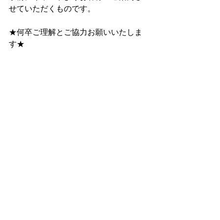
せていただくものです。
★何卒ご理解とご協力お願いいたしま
す★
料金等詳細はホームページへ
まずは会員登録（無料・１分で登録完
了）を
https://www.kajidaikou.info