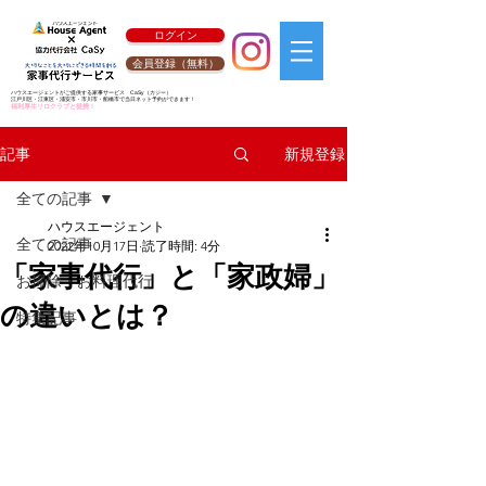
ログイン
会員登録（無料）
ハウスエージェントがご提供する家事サービス
CaSy
（カジー）
江戸川区・江東区・浦安市・市川市・船橋市で当日ネット予約ができます！
福利厚生リロクラブと提携！
新規登録
記事
全ての記事
ハウスエージェント
全ての記事
2022年10月17日
読了時間: 4分
「家事代行」と「家政婦」
お掃除・お料理代行
の違いとは？
特集記事