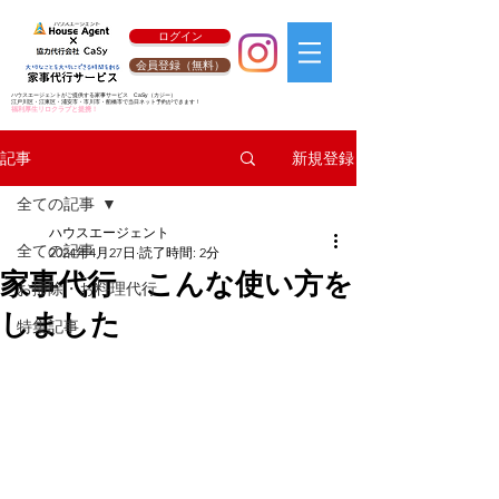
ログイン
会員登録（無料）
ハウスエージェントがご提供する家事サービス
CaSy
（カジー）
江戸川区・江東区・浦安市・市川市・船橋市で当日ネット予約ができます！
福利厚生リロクラブと提携！
新規登録
記事
全ての記事
ハウスエージェント
全ての記事
2024年4月27日
読了時間: 2分
家事代行 こんな使い方を
お掃除・お料理代行
しました
特集記事