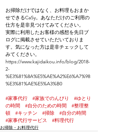
お掃除だけではなく、お料理もおまか
せできるCaSy。あなただけのご利用の
仕方を是非見つけてみてください。
実際に利用したお客様の感想を先日ブ
ログに掲載させていただいておりま
す。気になった方は是非チェックして
みてください。
https://www.kajidaikou.info/blog/2018-
2-
%E3%81%8A%E5%AE%A2%E6%A7%98
%E3%81%AE%E5%A3%B0
#家事代行
#家族でのんびり
#ゆとり
の時間
#自分のための時間
#整理整
頓
#キッチン
#掃除
#自分の時間
#家事代行サービス
#料理代行
お掃除・お料理代行