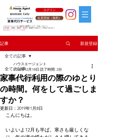
ログイン
会員登録（無料）
ハウスエージェントがご提供する家事サービス
CaSy
（カジー）
江戸川区・江東区・浦安市・市川市・船橋市で当日ネット予約ができます！
福利厚生リロクラブと提携！
新規登録
記事
全ての記事
ハウスエージェント
全ての記事
2018年12月18日
読了時間: 2分
家事代行利用の際のゆとり
お掃除・お料理代行
の時間。何をして過ごしま
特集記事
すか？
更新日：
2019年1月8日
こんにちは。
いよいよ12月も半ば。寒さも厳しくな