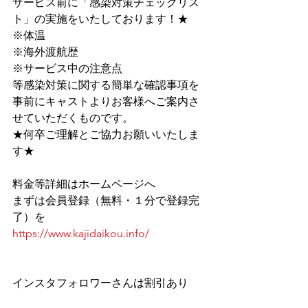
サービス前に﻿「感染対策チェックリス
ト」﻿の実施をいたしております！★
※体温
※海外渡航歴
※サービス中の注意点
等感染対策に関する簡単な確認事項を
事前にキャストよりお客様へご案内さ
せていただくものです。
★何卒ご理解とご協力お願いいたしま
す★
料金等詳細はホームページへ
まずは会員登録（無料・１分で登録完
了）を
https://www.kajidaikou.info/
インスタフォロワーさんは割引あり