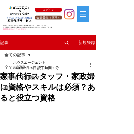
ログイン
会員登録（無料）
ハウスエージェントがご提供する家事サービス
CaSy
（カジー）
江戸川区・江東区・浦安市・市川市・船橋市で当日ネット予約ができます！
福利厚生リロクラブと提携！
新規登録
記事
全ての記事
ハウスエージェント
全ての記事
2021年9月25日
読了時間: 0分
家事代行スタッフ・家政婦
お掃除・お料理代行
に資格やスキルは必須？あ
特集記事
ると役立つ資格