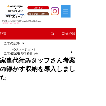
ログイン
会員登録（無料）
ハウスエージェントがご提供する家事サービス
CaSy
（カジー）
江戸川区・江東区・浦安市・市川市・船橋市で当日ネット予約ができます！
福利厚生リロクラブと提携！
新規登録
記事
全ての記事
ハウスエージェント
全ての記事
4月30日
読了時間: 1分
家事代行スタッフさん考案
お掃除・お料理代行
の浮かす収納を導入しまし
特集記事
た