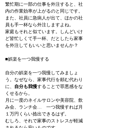
繁忙期に一部の仕事を外注すると、社
内の作業効率が上がるのと同じです。
また、社員に急病人が出て、ほかの社
員も手一杯なら外注しますよね。
家庭もそれと似ています。しんどいけ
ど皆忙しくて手一杯、だとしたら家事
を外注してもいいと思いませんか？
■娯楽を一つ我慢する
自分の娯楽を一つ我慢してみましょ
う。なぜなら、家事代行を頼む代わり
に、
自分も我慢
することで罪悪感をな
くせるから。
月に一度のネイルサロンや美容院、飲
み会、ランチ会…　一つ我慢すれば月
１万円くらい捻出できるはず。
むしろ、それで家事のストレスが軽減
されるなら安いものです。