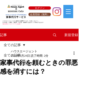
ログイン
会員登録（無料）
ハウスエージェントがご提供する家事サービス
CaSy
（カジー）
江戸川区・江東区・浦安市・市川市・船橋市で当日ネット予約ができます！
福利厚生リロクラブと提携！
新規登録
記事
全ての記事
ハウスエージェント
全ての記事
2023年5月24日
読了時間: 2分
家事代行を頼むときの罪悪
お掃除・お料理代行
感を消すには？
特集記事