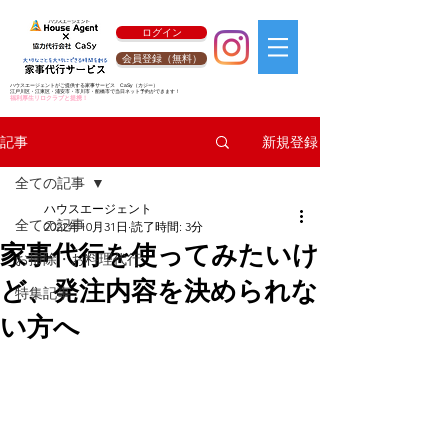
ログイン
会員登録（無料）
ハウスエージェントがご提供する家事サービス
CaSy
（カジー）
江戸川区・江東区・浦安市・市川市・船橋市で当日ネット予約ができます！
福利厚生リロクラブと提携！
新規登録
記事
全ての記事
ハウスエージェント
全ての記事
2022年10月31日
読了時間: 3分
家事代行を使ってみたいけ
お掃除・お料理代行
ど、発注内容を決められな
特集記事
い方へ