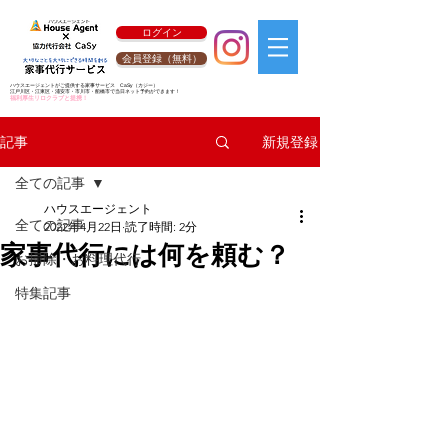
ログイン
会員登録（無料）
ハウスエージェントがご提供する家事サービス
CaSy
（カジー）
江戸川区・江東区・浦安市・市川市・船橋市で当日ネット予約ができます！
福利厚生リロクラブと提携！
新規登録
記事
全ての記事
ハウスエージェント
全ての記事
2022年4月22日
読了時間: 2分
家事代行には何を頼む？
お掃除・お料理代行
特集記事