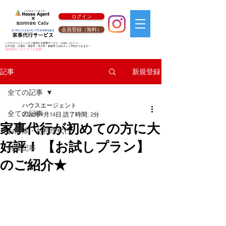
ログイン
会員登録（無料）
ハウスエージェントがご提供する家事サービス
CaSy
（カジー）
江戸川区・江東区・浦安市・市川市・船橋市で当日ネット予約ができます！
福利厚生リロクラブと提携！
新規登録
記事
全ての記事
ハウスエージェント
全ての記事
2020年9月14日
読了時間: 2分
家事代行が初めての方に大
お掃除・お料理代行
好評！ 【お試しプラン】
特集記事
のご紹介★