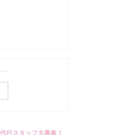
代行が初めての方に大好
 【お試しプラン】のご紹
代行スタッフ大募集！