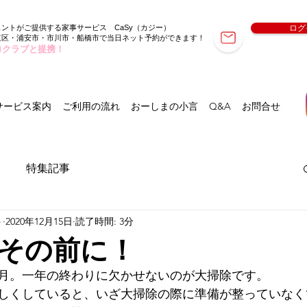
ェントがご提供する家事サービス
（カジー）
ログ
CaSy
東区・浦安市・市川市・船橋市で当日ネット予約ができます！
ロクラブと提携！
サービス案内
ご利用の流れ
おーしまの小言
Q&A
お問合せ
特集記事
ト
2020年12月15日
読了時間: 3分
その前に！
2月。一年の終わりに欠かせないのが大掃除です。
しくしていると、いざ大掃除の際に準備が整っていなく