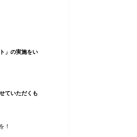
ト」﻿の実施をい
せていただくも
を！