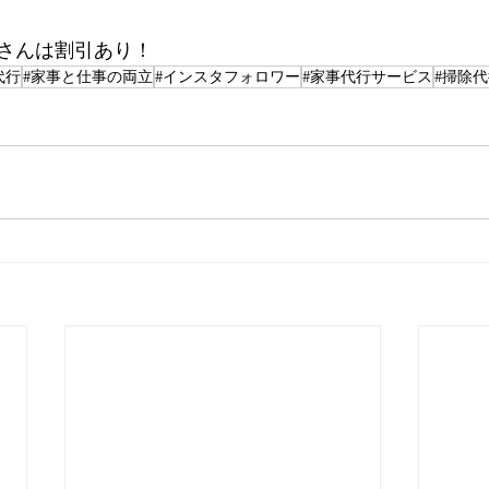
さんは割引あり！  
代行
#家事と仕事の両立
#インスタフォロワー
#家事代行サービス
#掃除