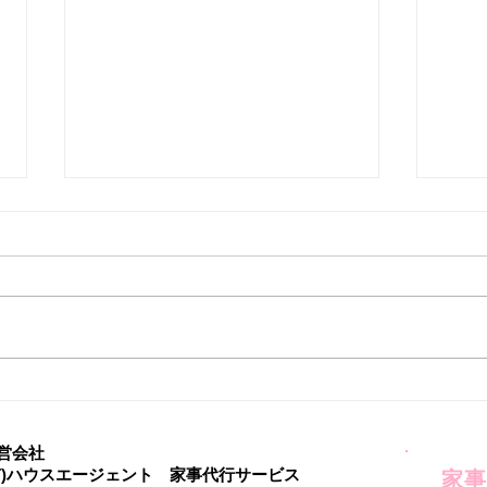
台風シーズン前に！ベランダ
家事
掃除がおすすめ★
評！
介★
営会社
有)ハウスエージェント 家事代行サービス
家事