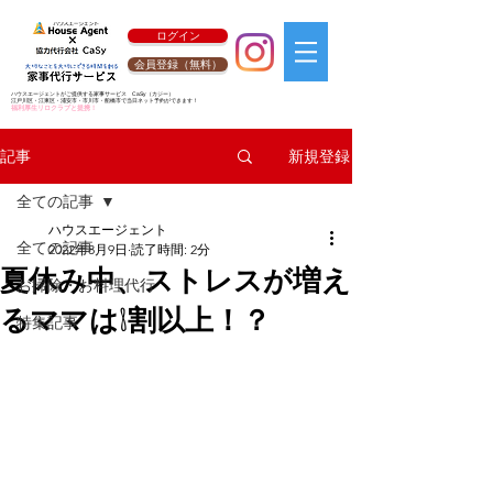
ログイン
会員登録（無料）
ハウスエージェントがご提供する家事サービス
CaSy
（カジー）
江戸川区・江東区・浦安市・市川市・船橋市で当日ネット予約ができます！
福利厚生リロクラブと提携！
新規登録
記事
全ての記事
ハウスエージェント
全ての記事
2022年8月9日
読了時間: 2分
夏休み中、ストレスが増え
お掃除・お料理代行
るママは8割以上！？
特集記事