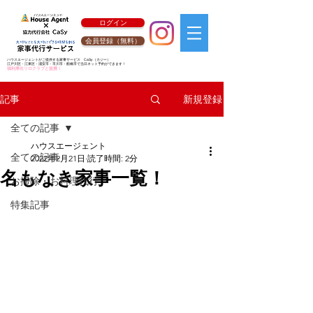
ログイン
会員登録（無料）
ハウスエージェントがご提供する家事サービス
CaSy
（カジー）
江戸川区・江東区・浦安市・市川市・船橋市で当日ネット予約ができます！
福利厚生リロクラブと提携！
新規登録
記事
全ての記事
ハウスエージェント
全ての記事
2022年2月21日
読了時間: 2分
名もなき家事一覧！
お掃除・お料理代行
特集記事