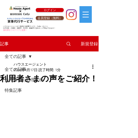
ログイン
会員登録（無料）
ハウスエージェントがご提供する家事サービス
CaSy
（カジー）
江戸川区・江東区・浦安市・市川市・船橋市で当日ネット予約ができます！
福利厚生リロクラブと提携！
新規登録
記事
全ての記事
ハウスエージェント
全ての記事
2024年4月17日
読了時間: 1分
利用者さまの声をご紹介！
お掃除・お料理代行
特集記事