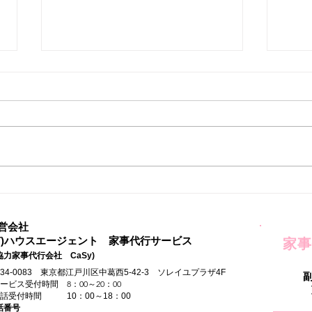
家事
自由な時間ができてはじめた
こと
営会社
有)ハウスエージェント 家事代行サービス
家事
協力家事代行会社 CaSy)
134-0083 東京都江戸川区中葛西5-42-3 ソレイユプラザ4F
サービス受付時間 8：00～20：00
電話受付時間 10：00～18：00
話番号