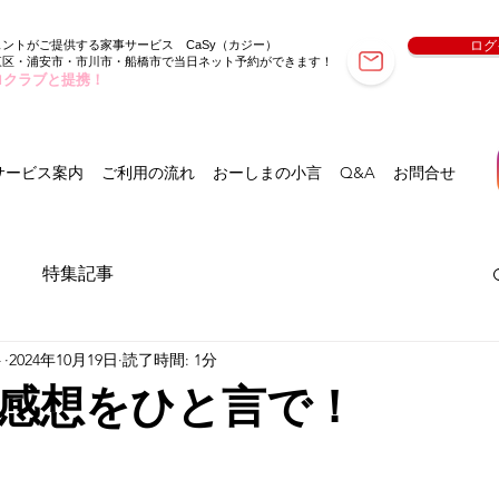
ェントがご提供する家事サービス
（カジー）
ログ
CaSy
東区・浦安市・市川市・船橋市で当日ネット予約ができます！
ロクラブと提携！
サービス案内
ご利用の流れ
おーしまの小言
Q&A
お問合せ
特集記事
ト
2024年10月19日
読了時間: 1分
感想をひと言で！