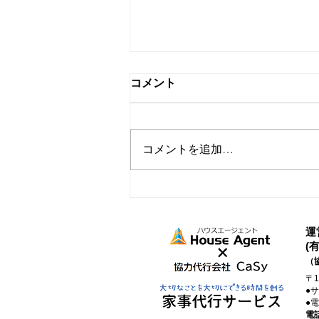
コメント
コメントを追加…
家事代行を取り入れたらでき
たこと
運
(
（
〒
●
●
電