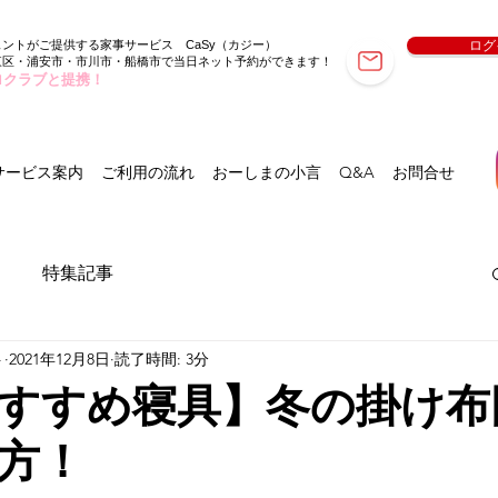
ェントがご提供する家事サービス
（カジー）
ログ
CaSy
東区・浦安市・市川市・船橋市で当日ネット予約ができます！
ロクラブと提携！
サービス案内
ご利用の流れ
おーしまの小言
Q&A
お問合せ
特集記事
ト
2021年12月8日
読了時間: 3分
すすめ寝具】冬の掛け布
方！