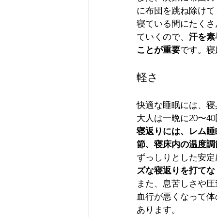
に布団を跳ね除けて
寝ている間にたくさ
ていくので、
汗を素
ことが重要
です。寝
軽さ
快適な睡眠には、寝
大人は一晩に20〜
寝返りには、レム睡
節、寝床内の温度調
ずっしりとした安定
ズな寝返りを打てな
また、息苦しさや圧
血行が悪くなって体
あります。