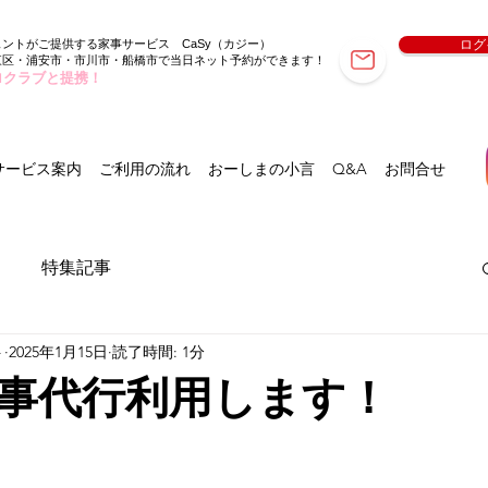
ェントがご提供する家事サービス
（カジー）
ログ
CaSy
東区・浦安市・市川市・船橋市で当日ネット予約ができます！
ロクラブと提携！
サービス案内
ご利用の流れ
おーしまの小言
Q&A
お問合せ
特集記事
ト
2025年1月15日
読了時間: 1分
事代行利用します！