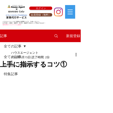
ログイン
会員登録（無料）
ハウスエージェントがご提供する家事サービス
CaSy
（カジー）
江戸川区・江東区・浦安市・市川市・船橋市で当日ネット予約ができます！
福利厚生リロクラブと提携！
新規登録
記事
全ての記事
ハウスエージェント
全ての記事
2023年5月15日
読了時間: 2分
上手に指示するコツ①
お掃除・お料理代行
特集記事