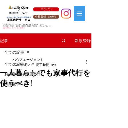
ログイン
会員登録（無料）
ハウスエージェントがご提供する家事サービス
CaSy
（カジー）
江戸川区・江東区・浦安市・市川市・船橋市で当日ネット予約ができます！
福利厚生リロクラブと提携！
新規登録
記事
全ての記事
ハウスエージェント
全ての記事
2023年3月20日
読了時間: 4分
一人暮らしでも家事代行を
お掃除・お料理代行
使うべき!
特集記事