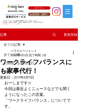
ログイン
会員登録（無料）
ハウスエージェントがご提供する家事サービス
CaSy
（カジー）
江戸川区・江東区・浦安市・市川市・船橋市で当日ネット予約ができます！
福利厚生リロクラブと提携！
新規登録
記事
全ての記事
ハウスエージェント
全ての記事
2019年6月5日
読了時間: 2分
ワークライフバランスに
お掃除・お料理代行
も家事代行！
特集記事
更新日：
2019年8月9日
おーしまです☆
今回は最近よくニュースなどでも聞く
ようになったこの言葉。
「ワークライフバランス」についてで
す。