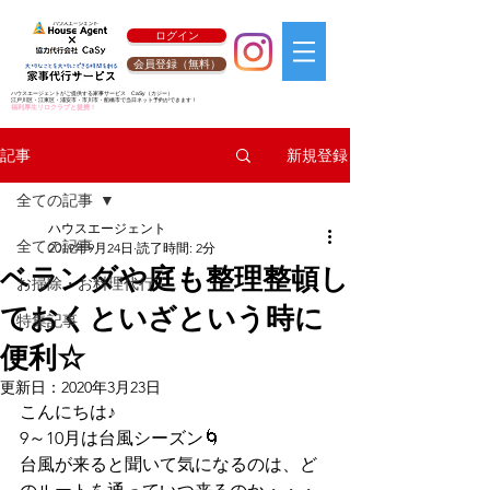
ログイン
会員登録（無料）
ハウスエージェントがご提供する家事サービス
CaSy
（カジー）
江戸川区・江東区・浦安市・市川市・船橋市で当日ネット予約ができます！
福利厚生リロクラブと提携！
新規登録
記事
全ての記事
ハウスエージェント
全ての記事
2019年9月24日
読了時間: 2分
ベランダや庭も整理整頓し
お掃除・お料理代行
ておくといざという時に
特集記事
便利☆
更新日：
2020年3月23日
こんにちは♪
9～10月は台風シーズン🌀
台風が来ると聞いて気になるのは、ど